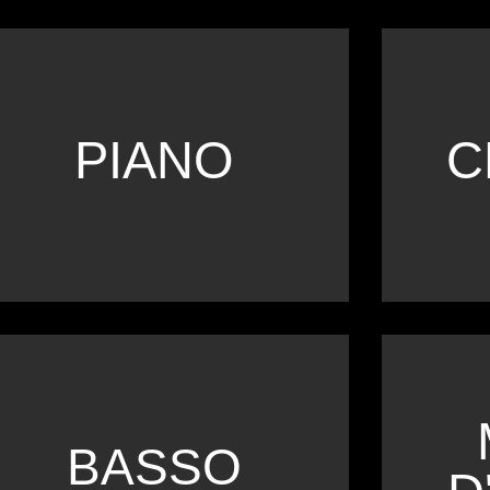
PIANO
C
SCOPRI IL CORSO
SC
BASSO